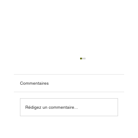
Commentaires
Rédigez un commentaire...
Les avantages de l'entretien préventif
CVAC