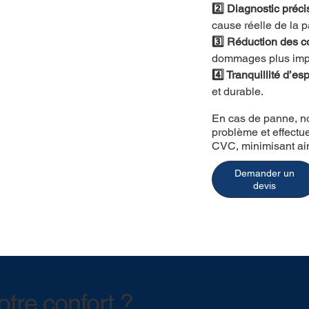
2️⃣ Diagnostic précis
cause réelle de la 
3️⃣ Réduction des c
dommages plus imp
4️⃣ Tranquillité d’esp
et durable.
En cas de panne, no
problème et effectu
CVC, minimisant ains
Demander un
devis
otre confort ?