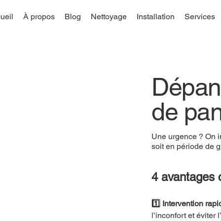
ueil
À propos
Blog
Nettoyage
Installation
Services
Dépan
de pa
Une urgence ? On in
soit en période de 
4 avantages 
1️⃣ Intervention rapid
l’inconfort et évite