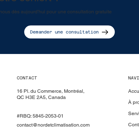
ous dès aujourd'hui pour une consultation gratuite
Demander une consultation
NAV
CONTACT
Accu
16 Pl. du Commerce, Montréal,
QC H3E 2A5, Canada
À pr
Serv
#RBQ: 5845-2053-01
Cont
contact@nordetclimatisation.com