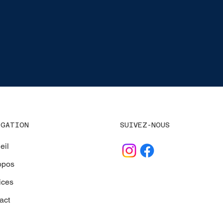
SUIVEZ-NOUS
IGATION
eil
opos
ices
act